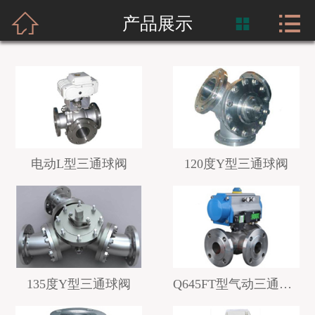



首页
产品展示

关于我们
产品展示
新闻资讯
电动L型三通球阀
120度Y型三通球阀
联系我们
{/pboot:nav}
135度Y型三通球阀
Q645FT型气动三通球阀